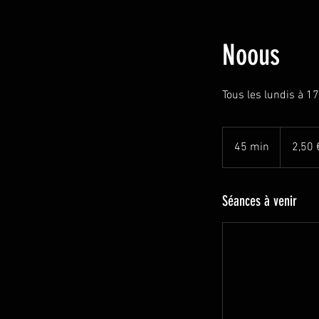
Noous
Tous les lundis à 1
2,50
euros
45 min
4
2,50 
5
m
i
Séances à venir
n